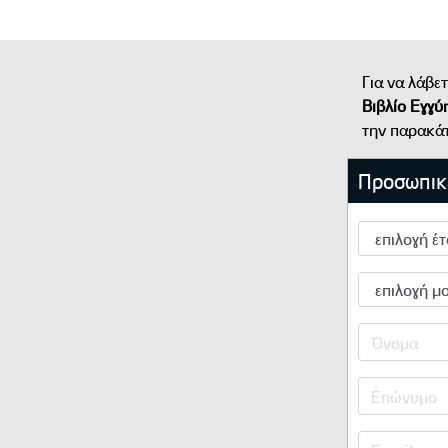
Για να λάβε
Βιβλίο Εγγύ
την παρακ
Προσωπικ