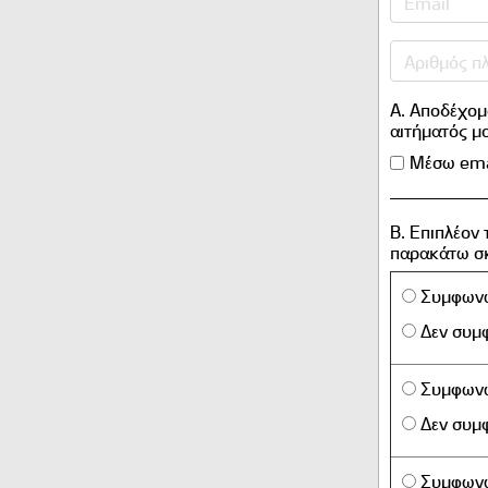
A. Αποδέχομ
αιτήματός μ
Μέσω ema
B. Επιπλέον
παρακάτω σ
Συμφων
Δεν συ
Συμφων
Δεν συ
Συμφων