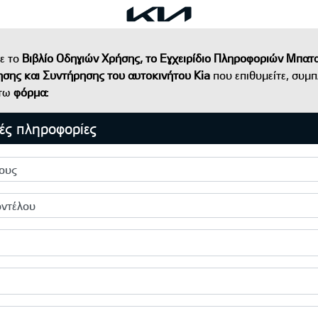
τε το
Βιβλίο Οδηγιών Χρήσης, το Εγχειρίδιο Πληροφοριών Μπατα
ησης και Συντήρησης του αυτοκινήτου Kia
που επιθυμείτε, συμ
άτω
φόρμα
:
ές πληροφορίες